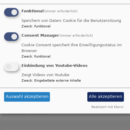
Funktional
(immer erforderlich)
Speichern von Daten: Cookie für die Benutzersitzung
Zweck
:
Funktional
Consent Manager
(immer erforderlich)
Cookie Consent speichert Ihre Einwilligungsstatus im
Browser
Zweck
:
Funktional
Einbindung von Youtube-Videos
Zeigt Videos von Youtube
Zweck
:
Eingebettete externe Inhalte
Adventskonzert
Advent
Konzert
Auswahl akzeptieren
Alle akzeptieren
Evangelisch Erbendorf
Martin-Luther
Realisiert mit Klaro!
Kirche
2023