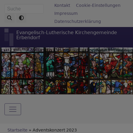
Direkt
Fußbereichsmenü
Kontakt
Cookie-Einstellungen
Suche
zum
Impressum
Inhalt
Datenschutzerklärung
Evangelisch-Lutherische Kirchengemeinde
Erbendorf
Hauptnavigation
Breadcrumb
Startseite
Adventskonzert 2023