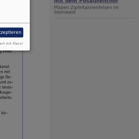
mit dem Posaunenchor
Pfaben
Zipfeltannenfelsen im
Steinwald
kzeptieren
ert mit Klaro!