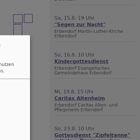
Sa, 15.8. 19 Uhr
"Segen zur Nacht"
Erbendorf
Martin-Luther-Kirche
Erbendorf
n
So, 16.8. 10 Uhr
Kindergottesdienst
 nutzen
Erbendorf
Evangelisches
n.
Gemeindehaus Erbendorf
Mi, 19.8. 15 Uhr
Caritas Altenheim
Erbendorf
Caritas Alten- und
Pflegeheim Erbendorf
So, 23.8. 10 Uhr
Gottesdienst "Zipfeltanne"