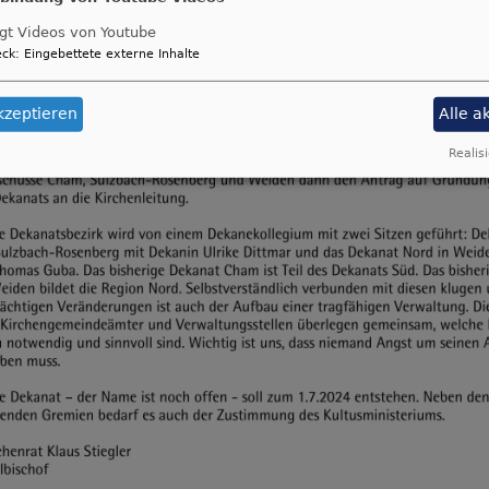
gt Videos von Youtube
ck
:
Eingebettete externe Inhalte
kzeptieren
Alle a
Realisi