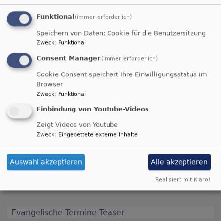
Funktional
(immer erforderlich)
Speichern von Daten: Cookie für die Benutzersitzung
Zweck
:
Funktional
Consent Manager
(immer erforderlich)
Cookie Consent speichert Ihre Einwilligungsstatus im
Browser
Zweck
:
Funktional
Einbindung von Youtube-Videos
Zeigt Videos von Youtube
Zweck
:
Eingebettete externe Inhalte
Familienkirche
Familie
Auswahl akzeptieren
Alle akzeptieren
Kindergottesdienst
Erbendorf
Martin-
Luther Kirche
2023
Realisiert mit Klaro!
Evangelische-Termine Teaser