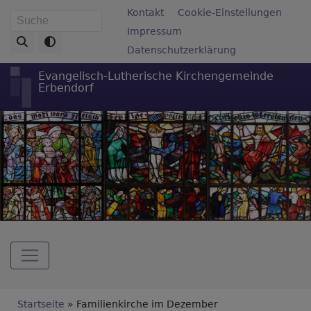
Direkt
Fußbereichsmenü
Kontakt
Cookie-Einstellungen
Suche
zum
Impressum
Inhalt
Datenschutzerklärung
Evangelisch-Lutherische Kirchengemeinde
Erbendorf
Hauptnavigation
Breadcrumb
Startseite
Familienkirche im Dezember