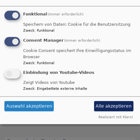
Funktional
(immer erforderlich)
Speichern von Daten: Cookie für die Benutzersitzung
Zweck
:
Funktional
Consent Manager
(immer erforderlich)
Cookie Consent speichert Ihre Einwilligungsstatus im
Browser
Zweck
:
Funktional
Einbindung von Youtube-Videos
Zeigt Videos von Youtube
Zweck
:
Eingebettete externe Inhalte
Familienkirche
Familie
Auswahl akzeptieren
Alle akzeptieren
Kindergottesdienst
Evangelisch
Erbendorf
Martin-Luther Kirche
2024
Realisiert mit Klaro!