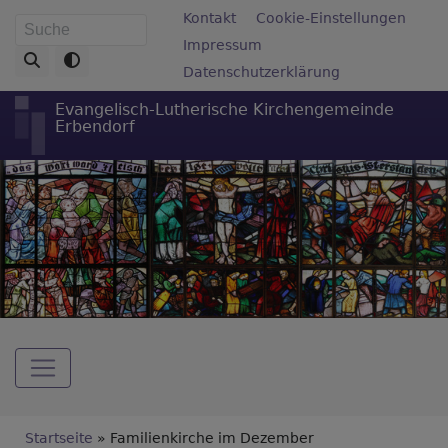
Direkt
Fußbereichsmenü
Kontakt
Cookie-Einstellungen
Suche
zum
Impressum
Inhalt
Datenschutzerklärung
Evangelisch-Lutherische Kirchengemeinde
Erbendorf
Hauptnavigation
Breadcrumb
Startseite
Familienkirche im Dezember