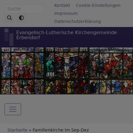
Direkt
Fußbereichsmenü
Kontakt
Cookie-Einstellungen
Suche
zum
Impressum
Inhalt
Datenschutzerklärung
Evangelisch-Lutherische Kirchengemeinde
Erbendorf
Hauptnavigation
Breadcrumb
Startseite
Familienkirche im Sep-Dez