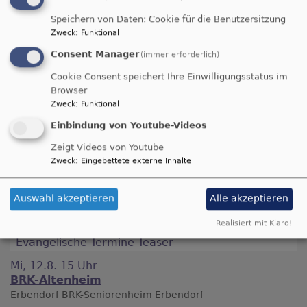
Speichern von Daten: Cookie für die Benutzersitzung
Zweck
:
Funktional
Consent Manager
(immer erforderlich)
Cookie Consent speichert Ihre Einwilligungsstatus im
Browser
Zweck
:
Funktional
Einbindung von Youtube-Videos
Zeigt Videos von Youtube
Familienkirche
Familie
Zweck
:
Eingebettete externe Inhalte
Kindergottesdienst
Erbendorf
Martin-
Luther Kirche
2023
Auswahl akzeptieren
Alle akzeptieren
Realisiert mit Klaro!
Evangelische-Termine Teaser
Mi, 12.8. 15 Uhr
BRK-Altenheim
Erbendorf
BRK-Seniorenheim Erbendorf