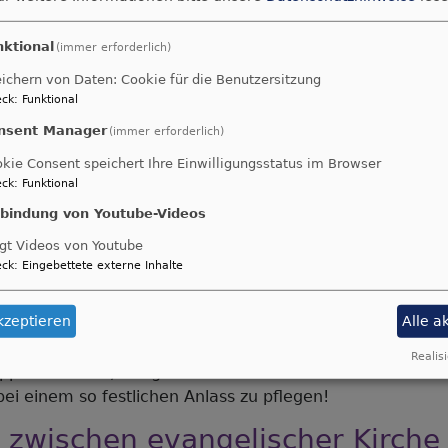
nktional
(immer erforderlich)
ichern von Daten: Cookie für die Benutzersitzung
ck
:
Funktional
nsent Manager
(immer erforderlich)
e Martin-Luther-Kirche & Au
kie Consent speichert Ihre Einwilligungsstatus im Browser
ultaneums Erbendorf
ck
:
Funktional
nbindung von Youtube-Videos
e und die katholische Kirchengemeinde Erbendorf laden 
gt Videos von Youtube
meindefest am 25. Juni 2023 von 10.00 bis 18.00 Uhr 
ck
:
Eingebettete externe Inhalte
 Martin-Luther-Kirche Erbendorf wird 100 Jahre alt und 
kzeptieren
Alle a
e gemeinsame Nutzung der katholischen Pfarrkirche Ma
elische und die katholische Kirchengemeinde, wurde vor
Realisi
doppelter Grund, um gemeinsam zu feiern und die leben
ei einem so festlichen Anlass zu pflegen!
 zwischen evangelischer Kirche