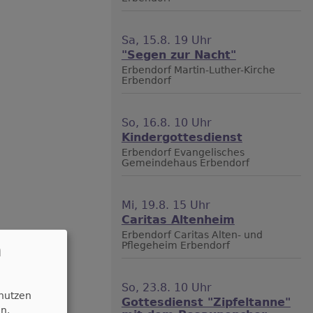
Sa, 15.8. 19 Uhr
"Segen zur Nacht"
Erbendorf
Martin-Luther-Kirche
Erbendorf
So, 16.8. 10 Uhr
Kindergottesdienst
Erbendorf
Evangelisches
Gemeindehaus Erbendorf
Mi, 19.8. 15 Uhr
Caritas Altenheim
Erbendorf
Caritas Alten- und
n
Pflegeheim Erbendorf
So, 23.8. 10 Uhr
 nutzen
Gottesdienst "Zipfeltanne"
n.