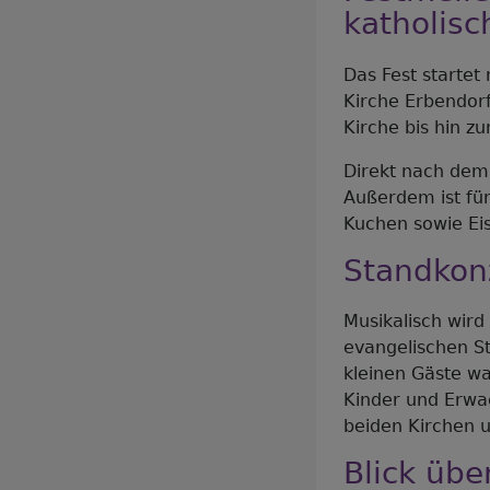
katholis
Das Fest startet
Kirche Erbendorf
Kirche bis hin z
Direkt nach dem
Außerdem ist für 
Kuchen sowie Ei
Standkonz
Musikalisch wir
evangelischen S
kleinen Gäste wa
Kinder und Erwac
beiden Kirchen 
Blick übe