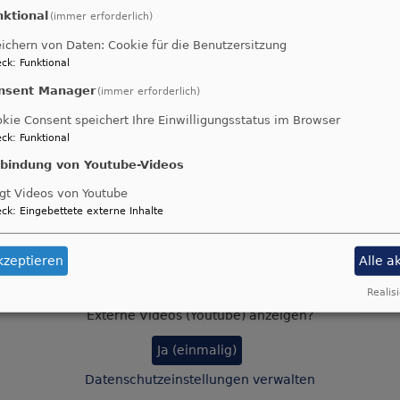
nktional
(immer erforderlich)
ichern von Daten: Cookie für die Benutzersitzung
schen Kirche in Krummennaab wurde neulich der erste O
ck
:
Funktional
Die Andacht wird von Pfarrer Manuel Sauer und Lektorin
nsent Manager
(immer erforderlich)
 evang. Posaunenchor Thumsenreuth-Krummennaab und d
en die Andacht musikalisch umrahmen.
kie Consent speichert Ihre Einwilligungsstatus im Browser
ck
:
Funktional
t wird am 12.11.23 um 10 Uhr auf OTV übertragen. Au
nbindung von Youtube-Videos
eo des Gottesdienstes auf YouTube ansehen.
gt Videos von Youtube
ck
:
Eingebettete externe Inhalte
kzeptieren
Alle a
aus Krummennaab
Realisi
Externe Videos (Youtube) anzeigen?
Ja (einmalig)
Datenschutzeinstellungen verwalten