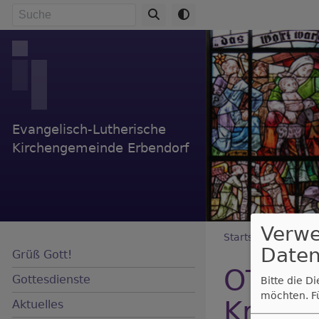
Direkt
Suche
zum
Inhalt
Evangelisch-Lutherische
Kirchengemeinde Erbendorf
Verw
Breadc
Startseite
OTV Go
Daten
Grüß Gott!
OTV Go
Gottesdienste
Bitte die D
möchten.
F
Krum
Aktuelles