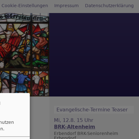
reichsmenü
Cookie-Einstellungen
Impressum
Datenschutzerklärung
n
Evangelische-Termine Teaser
Mi, 12.8. 15 Uhr
 nutzen
BRK-Altenheim
n.
Erbendorf
BRK-Seniorenheim
Erbendorf