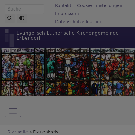
Direkt
Fußbereichsmenü
Kontakt
Cookie-Einstellungen
Suche
zum
Impressum
Inhalt
Datenschutzerklärung
Evangelisch-Lutherische Kirchengemeinde
Erbendorf
Hauptnavigation
Breadcrumb
Startseite
Frauenkreis