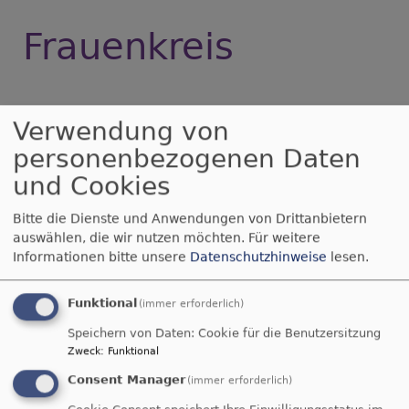
Frauenkreis
Zoiglabend Frauentreff
Verwendung von
personenbezogenen Daten
Herzliche Einladung zum Zoiglabend des
und Cookies
Frauentreffs am 25.06. ...
über
Weiterlesen
Bitte die Dienste und Anwendungen von Drittanbietern
Zoiglabend
auswählen, die wir nutzen möchten.
Für weitere
Informationen bitte unsere
Datenschutzhinweise
lesen.
Frauentreff
Frauentreff Wildenreuth
Funktional
(immer erforderlich)
Herzliche Einladung zum ökumenischen
Speichern von Daten: Cookie für die Benutzersitzung
Frauentreff am 19.01. in Wildenreuth...
Zweck
:
Funktional
über
Weiterlesen
Consent Manager
(immer erforderlich)
Frauentreff