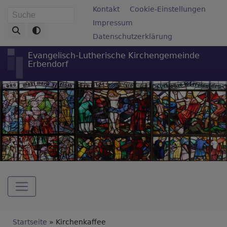
Direkt
Fußbereichsmenü
Kontakt
Cookie-Einstellungen
Suche
zum
Impressum
Inhalt
Datenschutzerklärung
Evangelisch-Lutherische Kirchengemeinde
Erbendorf
Hauptnavigation
Breadcrumb
Startseite
Kirchenkaffee