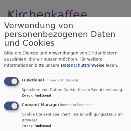
Kirchenkaffee
Verwendung von
personenbezogenen Daten
Inklusiver Gottesdienst
und Cookies
2023
Bitte die Dienste und Anwendungen von Drittanbietern
auswählen, die wir nutzen möchten.
Für weitere
Herzliche Einladung zu Inklusiver Gottesdienst
Informationen bitte unsere
Datenschutzhinweise
lesen.
THEMA: „WIR VERSTEHEN UNS?!“ am Sonntag,
28. Mai 2023 (Plakat im Artikel)
Funktional
(immer erforderlich)
über
Weiterlesen
Speichern von Daten: Cookie für die Benutzersitzung
Inklusiver
Zweck
:
Funktional
Gottesdienst
Consent Manager
(immer erforderlich)
2023
Cookie Consent speichert Ihre Einwilligungsstatus im
Browser
Zweck
:
Funktional