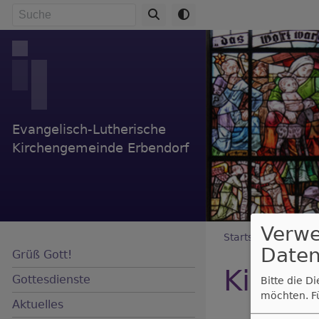
Direkt
Suche
zum
Inhalt
Evangelisch-Lutherische
Kirchengemeinde Erbendorf
Verw
Breadc
Startseite
Kircht
Daten
Grüß Gott!
Kircht
Gottesdienste
Bitte die D
möchten.
F
Aktuelles