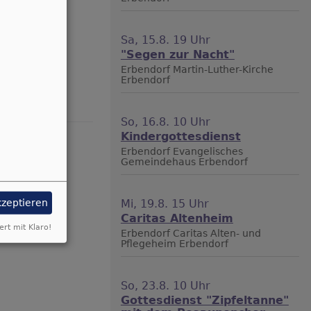
Sa, 15.8. 19 Uhr
"Segen zur Nacht"
 Ein kurzer
Erbendorf
Martin-Luther-Kirche
Erbendorf
So, 16.8. 10 Uhr
Kindergottesdienst
Erbendorf
Evangelisches
Gemeindehaus Erbendorf
kzeptieren
Mi, 19.8. 15 Uhr
Caritas Altenheim
ert mit Klaro!
Erbendorf
Caritas Alten- und
Pflegeheim Erbendorf
So, 23.8. 10 Uhr
Gottesdienst "Zipfeltanne"