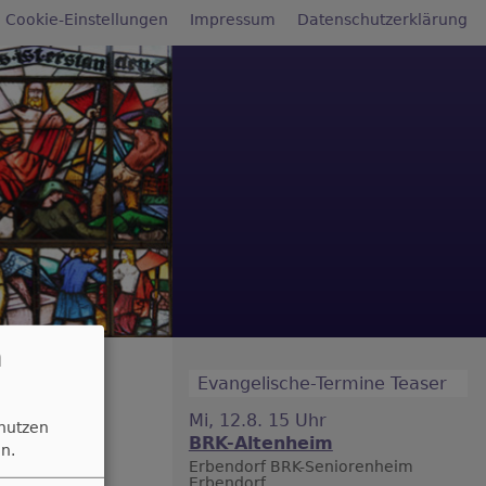
reichsmenü
Cookie-Einstellungen
Impressum
Datenschutzerklärung
n
Evangelische-Termine Teaser
Mi, 12.8. 15 Uhr
 nutzen
BRK-Altenheim
n.
Erbendorf
BRK-Seniorenheim
Erbendorf