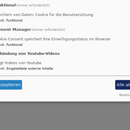
nktional
(immer erforderlich)
rmfrühstück
ichern von Daten: Cookie für die Benutzersitzung
ck
:
Funktional
fand das zweite Frühstück auf unserem Kirchturm statt.
nsent Manager
(immer erforderlich)
er
kie Consent speichert Ihre Einwilligungsstatus im Browser
rchturmfrühstück
ck
:
Funktional
nbindung von Youtube-Videos
gt Videos von Youtube
ck
:
Eingebettete externe Inhalte
kzeptieren
Alle a
Realisi