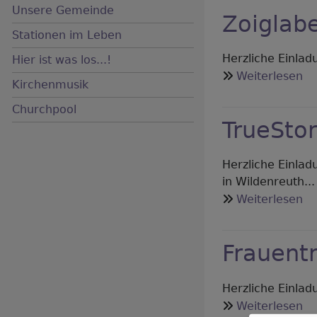
Unsere Gemeinde
Zoiglabe
Hauptnavigation
Stationen im Leben
Herzliche Einlad
Hier ist was los...!
üb
Weiterlesen
Kirchenmusik
Zo
Churchpool
Fr
TrueSto
Herzliche Einla
in Wildenreuth...
üb
Weiterlesen
Tr
2
Frauentr
Herzliche Einlad
üb
Weiterlesen