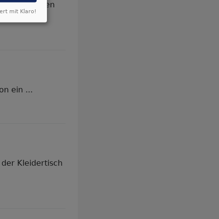
anschließenden
ert mit Klaro!
n ein ...
der Kleidertisch