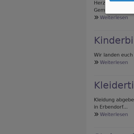
Herzliche Einla
Gemeindefest...
üb
Weiterlesen
Gl
Th
Kinderbi
Wir landen euch 
üb
Weiterlesen
Ki
Kleidert
Kleidung abgeben
in Erbendorf...
üb
Weiterlesen
Kl