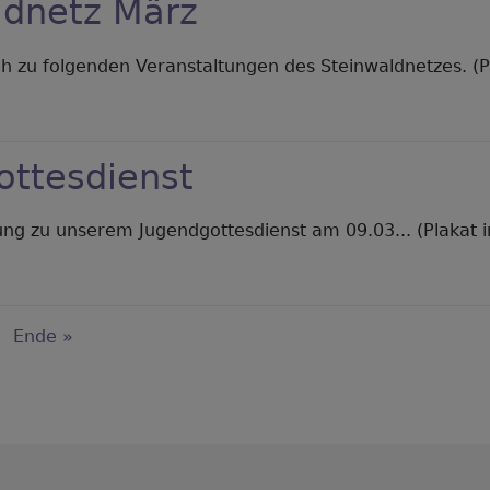
ldnetz März
ch zu folgenden Veranstaltungen des Steinwaldnetzes. (Pl
er
einwaldnetz
rz
ottesdienst
ung zu unserem Jugendgottesdienst am 09.03... (Plakat i
er
gendgottesdienst
merierung
chste
Last
Ende »
ite
page