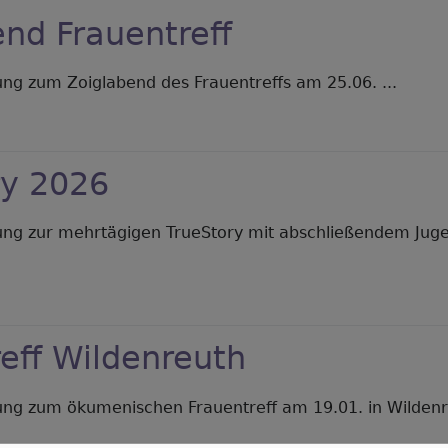
nd Frauentreff
ung zum Zoiglabend des Frauentreffs am 25.06. ...
er
iglabend
auentreff
ry 2026
dung zur mehrtägigen TrueStory mit abschließendem Jug
er
ueStory
026
eff Wildenreuth
ung zum ökumenischen Frauentreff am 19.01. in Wildenr
er