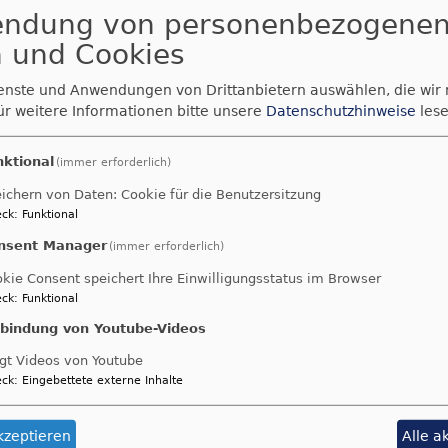
auentreff
endung von personenbezogene
ldenreuth
 und Cookies
deversammlung Krummenn
ienste und Anwendungen von Drittanbietern auswählen, die wir
herzlich zur Gemeindeversammlung der KG Krummennaa
ür weitere Informationen bitte unsere
Datenschutzhinweise
lese
in, mit Zoigl-Abend...
er
nktional
(immer erforderlich)
emeindeversammlung
ichern von Daten: Cookie für die Benutzersitzung
rummennaab
ck
:
Funktional
post
nsent Manager
(immer erforderlich)
kie Consent speichert Ihre Einwilligungsstatus im Browser
n Sie von Zeit zu Zeit Briefe in Ihrem Postkasten finden
ck
:
Funktional
 Post von Ihrer Kirche – Kirchenpost...
nbindung von Youtube-Videos
er
rchenpost
gt Videos von Youtube
ck
:
Eingebettete externe Inhalte
weihe Thumsenreuth
kzeptieren
Alle a