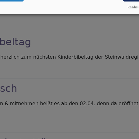
dung zur Glockenweihe in Thumsenreuth am 22.06. und 
Realisi
er
ockenweihe
umsenreuth
beltag
herzlich zum nächsten Kinderbibeltag der Steinwaldregio
er
nderbibeltag
isch
 & mitnehmen heißt es ab den 02.04. denn da eröffnet 
er
eidertisch