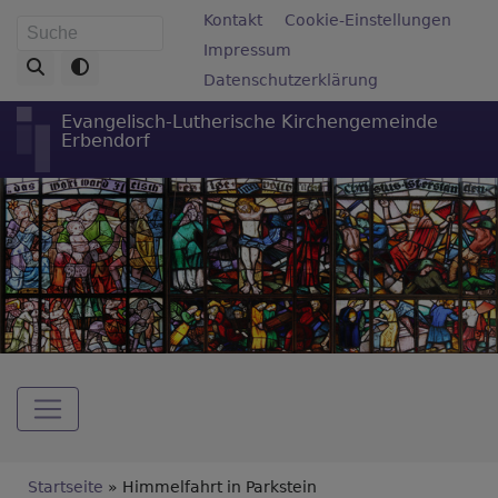
Direkt
Fußbereichsmenü
Kontakt
Cookie-Einstellungen
Suche
zum
Impressum
Inhalt
Datenschutzerklärung
Evangelisch-Lutherische Kirchengemeinde
Erbendorf
Hauptnavigation
Breadcrumb
Startseite
Himmelfahrt in Parkstein