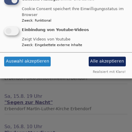
über
Weiterlesen
Cookie Consent speichert Ihre Einwilligungsstatus im
Himmelfahrt
Browser
in
Zweck
:
Funktional
Parkstein
Einbindung von Youtube-Videos
Zeigt Videos von Youtube
Zweck
:
Eingebettete externe Inhalte
Evangelische-Termine Teaser
Auswahl akzeptieren
Alle akzeptieren
Mi, 12.8. 15 Uhr
BRK-Altenheim
Realisiert mit Klaro!
Erbendorf
BRK-Seniorenheim Erbendorf
Sa, 15.8. 19 Uhr
"Segen zur Nacht"
Erbendorf
Martin-Luther-Kirche Erbendorf
So, 16.8. 10 Uhr