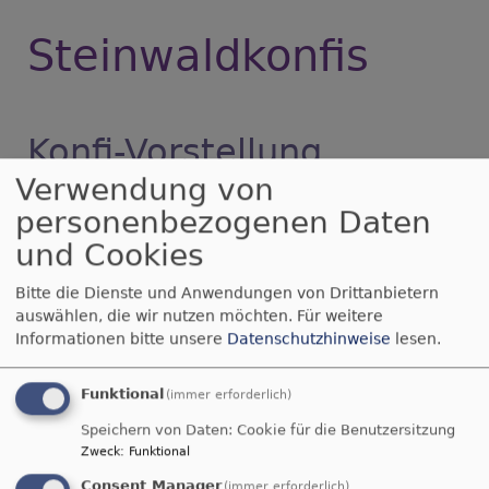
Steinwaldkonfis
Konfi-Vorstellung
Verwendung von
Rückblick auf unseren Konfi-
personenbezogenen Daten
Vorstellungsgottesdienst in Windischeschenbach.
und Cookies
über
Weiterlesen
Konfi-
Bitte die Dienste und Anwendungen von Drittanbietern
Vorstellung
auswählen, die wir nutzen möchten.
Für weitere
Himmelfahrt in
Informationen bitte unsere
Datenschutzhinweise
lesen.
Parkstein
Funktional
(immer erforderlich)
Speichern von Daten: Cookie für die Benutzersitzung
Ein Rückblick zu unserem vergangenen
Zweck
:
Funktional
Himmelfahrtsgottesdienst mit
Konfirmandenvorstellung in Parkstein.
Consent Manager
(immer erforderlich)