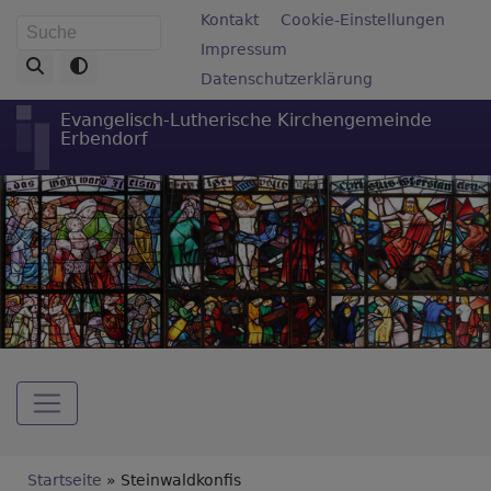
Direkt
Fußbereichsmenü
Kontakt
Cookie-Einstellungen
Suche
zum
Impressum
Inhalt
Datenschutzerklärung
Evangelisch-Lutherische Kirchengemeinde
Erbendorf
Hauptnavigation
Breadcrumb
Startseite
Steinwaldkonfis