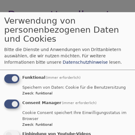
Berggottesdienst
Verwendung von
personenbezogenen Daten
und Cookies
Berggottesdienste 2023
Bitte die Dienste und Anwendungen von Drittanbietern
auswählen, die wir nutzen möchten.
Für weitere
Kommen Sie und feiern Sie mit uns in Gottes
Informationen bitte unsere
Datenschutzhinweise
lesen.
herrlicher Natur! Weitere Informationen im
Artikel
Funktional
über
(immer erforderlich)
Weiterlesen
Berggottesdienste
Speichern von Daten: Cookie für die Benutzersitzung
2023
Zweck
:
Funktional
Consent Manager
(immer erforderlich)
Cookie Consent speichert Ihre Einwilligungsstatus im
Browser
Zweck
:
Funktional
Evangelische-Termine Teaser
Einbindung von Youtube-Videos