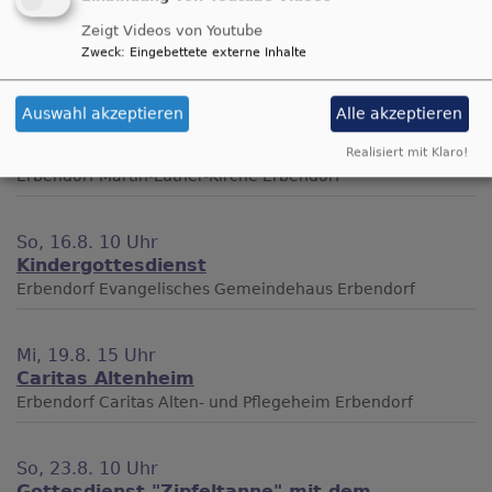
Mi, 12.8. 15 Uhr
Zeigt Videos von Youtube
BRK-Altenheim
Zweck
:
Eingebettete externe Inhalte
Erbendorf
BRK-Seniorenheim Erbendorf
Auswahl akzeptieren
Alle akzeptieren
Sa, 15.8. 19 Uhr
"Segen zur Nacht"
Realisiert mit Klaro!
Erbendorf
Martin-Luther-Kirche Erbendorf
So, 16.8. 10 Uhr
Kindergottesdienst
Erbendorf
Evangelisches Gemeindehaus Erbendorf
Mi, 19.8. 15 Uhr
Caritas Altenheim
Erbendorf
Caritas Alten- und Pflegeheim Erbendorf
So, 23.8. 10 Uhr
Gottesdienst "Zipfeltanne" mit dem