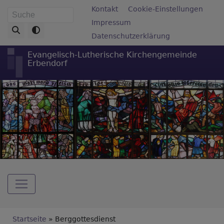
Direkt
Fußbereichsmenü
Kontakt
Cookie-Einstellungen
Suche
zum
Impressum
Inhalt
Datenschutzerklärung
Evangelisch-Lutherische Kirchengemeinde
Erbendorf
Hauptnavigation
Breadcrumb
Startseite
Berggottesdienst