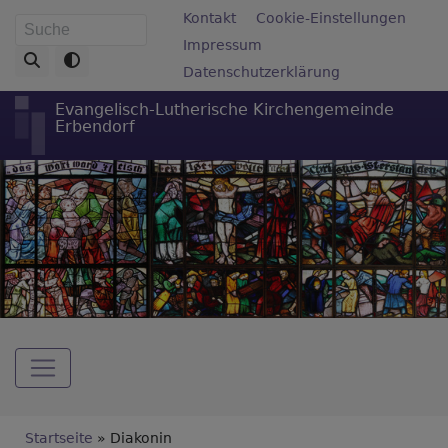
Direkt
Fußbereichsmenü
Kontakt
Cookie-Einstellungen
Suche
zum
Impressum
Inhalt
Datenschutzerklärung
Evangelisch-Lutherische Kirchengemeinde
Erbendorf
Hauptnavigation
Breadcrumb
Startseite
Diakonin