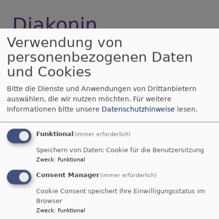
Diakonin
Verwendung von
personenbezogenen Daten
Weihnachtsgeschenk für
und Cookies
die Region
Bitte die Dienste und Anwendungen von Drittanbietern
auswählen, die wir nutzen möchten.
Für weitere
Die seit eineinhalb Jahren andauernde Vakanzzeit
Informationen bitte unsere
Datenschutzhinweise
lesen.
auf der Pfarrstelle in Erbendorf und
Windischeschenbach hat bald ein Ende...
Funktional
(immer erforderlich)
über
Weiterlesen
Speichern von Daten: Cookie für die Benutzersitzung
Weihnachtsgeschenk
Zweck
:
Funktional
für
Consent Manager
(immer erforderlich)
die
Region
Cookie Consent speichert Ihre Einwilligungsstatus im
Browser
Zweck
:
Funktional